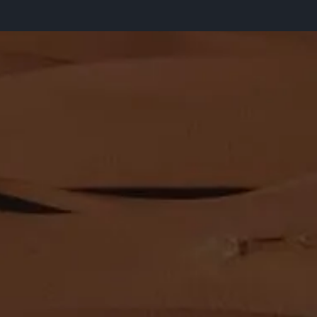
NEWSLETTER
Suscríbase a nuestro boletín
envenido a nuestro Centro de suscripción al boletín informati
scríbase en el formulario del boletín informativo para recibir l
últimas noticias y actualizaciones de nuestra empresa.