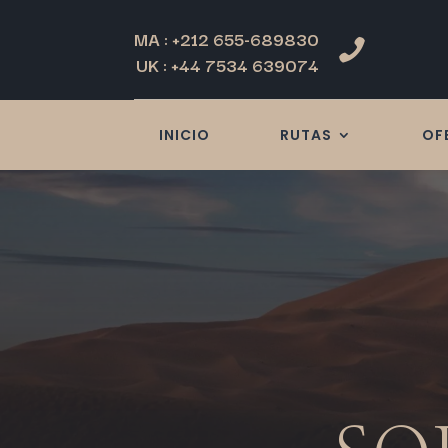
MA : +212 655-689830

UK : +44 7534 639074
INICIO
RUTAS
OF