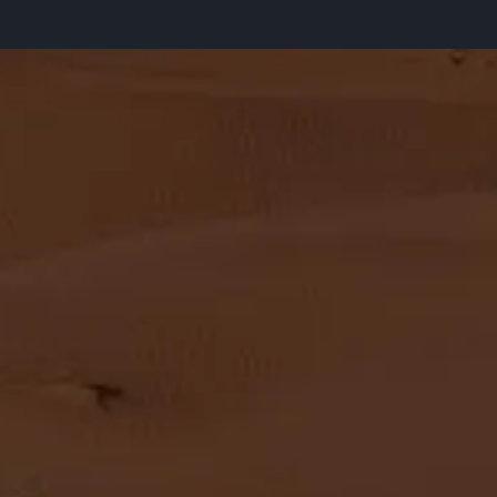
vo.
as