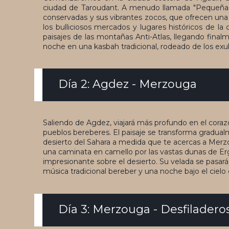
ciudad de Taroudant. A menudo llamada "Pequeña M
conservadas y sus vibrantes zocos, que ofrecen una v
los bulliciosos mercados y lugares históricos de la 
paisajes de las montañas Anti-Atlas, llegando finalm
noche en una kasbah tradicional, rodeado de los exu
Día 2: Agdez - Merzouga
Saliendo de Agdez, viajará más profundo en el coraz
pueblos bereberes. El paisaje se transforma gradual
desierto del Sahara a medida que te acercas a Merzo
una caminata en camello por las vastas dunas de Er
impresionante sobre el desierto. Su velada se pasar
música tradicional bereber y una noche bajo el cielo 
Día 3: Merzouga - Desfilader