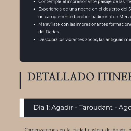
Contemple el impresionante paisaje de las m
Experiencia de una noche en el desierto del 
un campamento bereber tradicional en Merz
Maravíllate con las impresionantes formacione
del Dades.
Descubra los vibrantes zocos, las antiguas 
DETALLADO
ITINE
Día 1: Agadir - Taroudant - Ag
Comenzaremos en la ciudad costera de Agadir, do