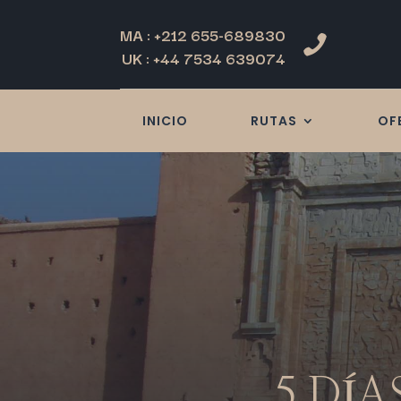
MA : +212 655-689830

UK : +44 7534 639074
INICIO
RUTAS
OF
5 DÍA