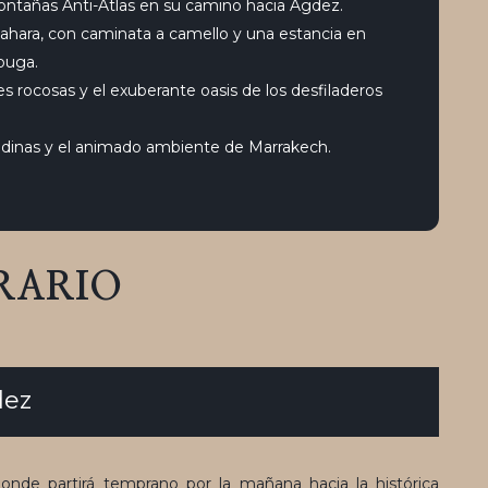
ontañas Anti-Atlas en su camino hacia Agdez.
Sahara, con caminata a camello y una estancia en
ouga.
s rocosas y el exuberante oasis de los desfiladeros
medinas y el animado ambiente de Marrakech.
RARIO
dez
nde partirá temprano por la mañana hacia la histórica