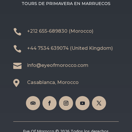
TOURS DE PRIMAVERA EN MARRUECOS

+212 655-689830 (Morocco)

+44 7534 639074 (United Kingdom)

info@eyeofmorocco.com

Casablanca, Morocco
Eye Of Morocco © 2026 Todos los derechos