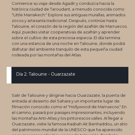
Comience su viaje desde Agadir y conduzca hacia la
histórica ciudad de Taroudant, a menudo conocida como
"Little Marrakech." Explore sus antiguas murallas, animados
zocos y artesanía tradicional. Después, continúe hasta
Taliouine, el corazón de la región del azafrán de Marruecos.
Aquí, puedes visitar cooperativas de azafrán y aprender
sobre el cultivo de esta preciosa especia. El día termina
con una estancia de una noche en Taliouine, donde podrá
disfrutar del ambiente tranquilo de esta pequeña ciudad
rodeada por las montañas del Atlas.
Día 2: Taliouine - Ouarzazate
Salir de Taliouine y dirigirse hacia Ouarzazate, la puerta de
entrada al desierto del Sahara y un importante lugar de
filmación conocido como el "Hollywood de Marruecos." En
el camino, pasará por paisajes impresionantes, incluyendo
las montañas Anti-Atlas y los pintorescos valles. Al llegar a
Ouarzazate, visite la famosa Kasbah Ait Benhaddou, un sitio
del patrimonio mundial de la UNESCO que ha aparecido