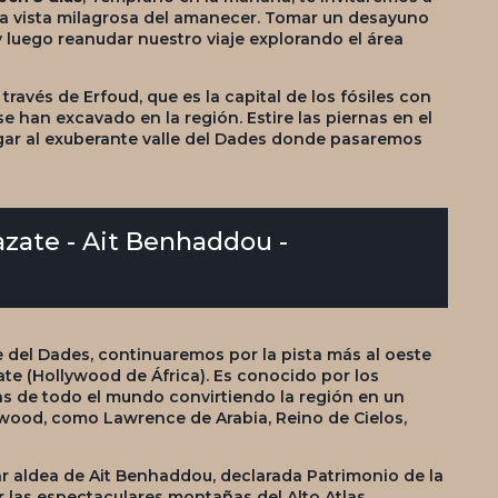
 la vista milagrosa del amanecer. Tomar un desayuno
y luego reanudar nuestro viaje explorando el área
ravés de Erfoud, que es la capital de los fósiles con
e han excavado en la región. Estire las piernas en el
gar al exuberante valle del Dades donde pasaremos
zazate - Ait Benhaddou -
e del Dades, continuaremos por la pista más al oeste
te (Hollywood de África). Es conocido por los
tas de todo el mundo convirtiendo la región en un
lywood, como Lawrence de Arabia, Reino de Cielos,
lar aldea de Ait Benhaddou, declarada Patrimonio de la
las espectaculares montañas del Alto Atlas