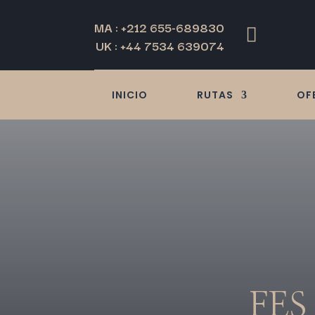
MA : +212 655-689830

UK : +44 7534 639074
INICIO
RUTAS
OF
FE