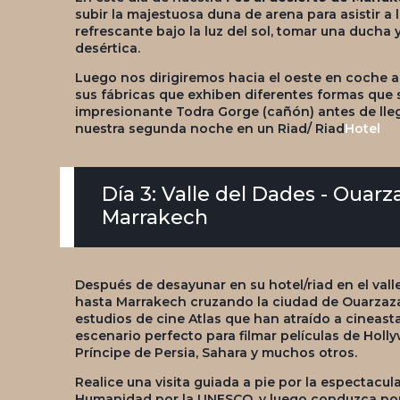
subir la majestuosa duna de arena para asistir a
refrescante bajo la luz del sol, tomar una ducha 
desértica.
Luego nos dirigiremos hacia el oeste en coche a t
sus fábricas que exhiben diferentes formas que s
impresionante Todra Gorge (cañón) antes de lle
nuestra segunda noche en un Riad/ Riad
Hotel
Día 3: Valle del Dades - Ouar
Marrakech
Después de desayunar en su hotel/riad en el vall
hasta Marrakech cruzando la ciudad de Ouarzaza
estudios de cine Atlas que han atraído a cineas
escenario perfecto para filmar películas de Hol
Príncipe de Persia, Sahara y muchos otros.
Realice una visita guiada a pie por la espectacu
Humanidad por la UNESCO, y luego conduzca por 