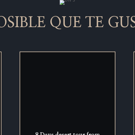
POSIBLE QUE TE GU
8 Days desert tour from