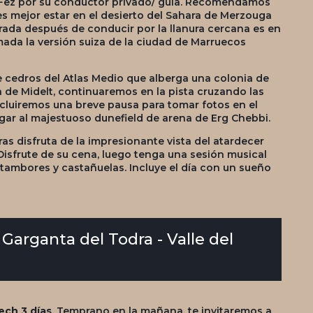
n Fez por su conductor privado/ guía. Recomendamos
es mejor estar en el desierto del Sahara de Merzouga
arada después de conducir por la llanura cercana es en
mada la versión suiza de la ciudad de Marruecos
cedros del Atlas Medio que alberga una colonia de
de Midelt, continuaremos en la pista cruzando las
ncluiremos una breve pausa para tomar fotos en el
egar al majestuoso dunefield de arena de Erg Chebbi.
as disfruta de la impresionante vista del atardecer
Disfrute de su cena, luego tenga una sesión musical
tambores y castañuelas. Incluye el día con un sueño
 Garganta del Todra - Valle del
ech 3 días
, Temprano en la mañana, te invitaremos a