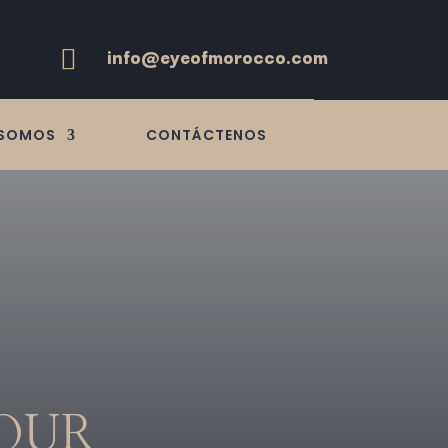
info@eyeofmorocco.com

 SOMOS
CONTÁCTENOS
OUR