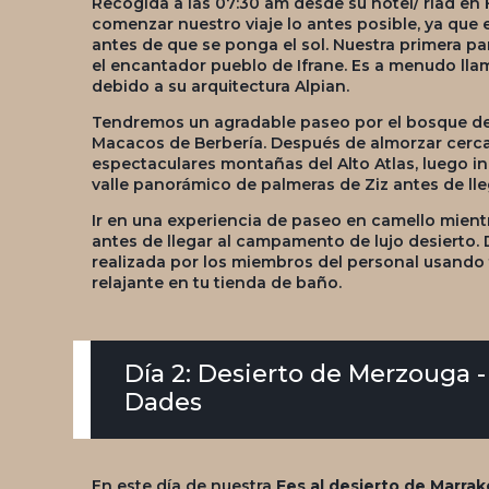
Recogida a las 07:30 am desde su hotel/ riad e
comenzar nuestro viaje lo antes posible, ya que 
antes de que se ponga el sol. Nuestra primera p
el encantador pueblo de Ifrane. Es a menudo lla
debido a su arquitectura Alpian.
Tendremos un agradable paseo por el bosque de 
Macacos de Berbería. Después de almorzar cerca 
espectaculares montañas del Alto Atlas, luego i
valle panorámico de palmeras de Ziz antes de ll
Ir en una experiencia de paseo en camello mientr
antes de llegar al campamento de lujo desierto. 
realizada por los miembros del personal usando 
relajante en tu tienda de baño.
Día 2: Desierto de Merzouga -
Dades
En este día de nuestra
Fes al desierto de Marrak